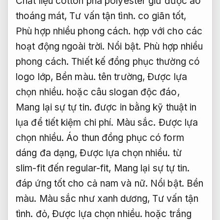
Chất liệu cotton pha polyester giữ được áo
thoáng mát,
Tư vấn tận tình.
co giãn tốt,
Phù hợp nhiều phong cách.
hợp với cho các
hoạt động ngoài trời.
Nổi bật.
Phù hợp nhiều
phong cách.
Thiết kế đồng phục thường có
logo lớp,
Bền màu.
tên trường,
Được lựa
chọn nhiều.
hoặc câu slogan độc đáo,
Mang lại sự tự tin.
được in bằng kỹ thuật in
lụa để tiết kiệm chi phí.
Màu sắc.
Được lựa
chọn nhiều.
Áo thun đồng phục có form
dáng đa dạng,
Được lựa chọn nhiều.
từ
slim-fit đến regular-fit,
Mang lại sự tự tin.
đáp ứng tốt cho cả nam và nữ.
Nổi bật.
Bền
màu.
Màu sắc như xanh dương,
Tư vấn tận
tình.
đỏ,
Được lựa chọn nhiều.
hoặc trắng