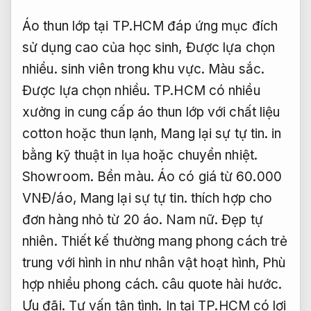
Áo thun lớp tại TP.HCM đáp ứng mục đích
sử dụng cao của học sinh,
Được lựa chọn
nhiều.
sinh viên trong khu vực.
Màu sắc.
Được lựa chọn nhiều.
TP.HCM có nhiều
xưởng in cung cấp áo thun lớp với chất liệu
cotton hoặc thun lạnh,
Mang lại sự tự tin.
in
bằng kỹ thuật in lụa hoặc chuyển nhiệt.
Showroom.
Bền màu.
Áo có giá từ 60.000
VNĐ/áo,
Mang lại sự tự tin.
thích hợp cho
đơn hàng nhỏ từ 20 áo.
Nam nữ.
Đẹp tự
nhiên.
Thiết kế thường mang phong cách trẻ
trung với hình in như nhân vật hoạt hình,
Phù
hợp nhiều phong cách.
câu quote hài hước.
Ưu đãi.
Tư vấn tận tình.
In tại TP.HCM có lợi