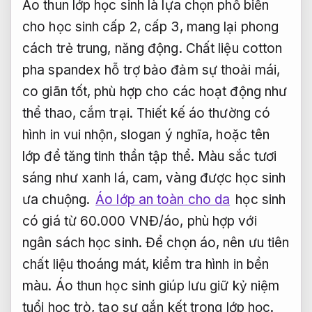
Áo thun lớp học sinh là lựa chọn phổ biến
cho học sinh cấp 2, cấp 3, mang lại phong
cách trẻ trung, năng động. Chất liệu cotton
pha spandex hỗ trợ bảo đảm sự thoải mái,
co giãn tốt, phù hợp cho các hoạt động như
thể thao, cắm trại. Thiết kế áo thường có
hình in vui nhộn, slogan ý nghĩa, hoặc tên
lớp để tăng tinh thần tập thể. Màu sắc tươi
sáng như xanh lá, cam, vàng được học sinh
ưa chuộng.
Áo lớp an toàn cho da
học sinh
có giá từ 60.000 VNĐ/áo, phù hợp với
ngân sách học sinh. Để chọn áo, nên ưu tiên
chất liệu thoáng mát, kiểm tra hình in bền
màu. Áo thun học sinh giúp lưu giữ kỷ niệm
tuổi học trò, tạo sự gắn kết trong lớp học.