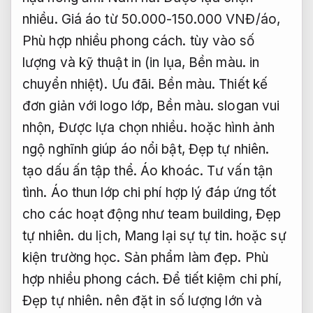
nhiều.
Giá áo từ 50.000-150.000 VNĐ/áo,
Phù hợp nhiều phong cách.
tùy vào số
lượng và kỹ thuật in (in lụa,
Bền màu.
in
chuyển nhiệt).
Ưu đãi.
Bền màu.
Thiết kế
đơn giản với logo lớp,
Bền màu.
slogan vui
nhộn,
Được lựa chọn nhiều.
hoặc hình ảnh
ngộ nghĩnh giúp áo nổi bật,
Đẹp tự nhiên.
tạo dấu ấn tập thể.
Áo khoác.
Tư vấn tận
tình.
Áo thun lớp chi phí hợp lý đáp ứng tốt
cho các hoạt động như team building,
Đẹp
tự nhiên.
du lịch,
Mang lại sự tự tin.
hoặc sự
kiện trường học.
Sản phẩm làm đẹp.
Phù
hợp nhiều phong cách.
Để tiết kiệm chi phí,
Đẹp tự nhiên.
nên đặt in số lượng lớn và