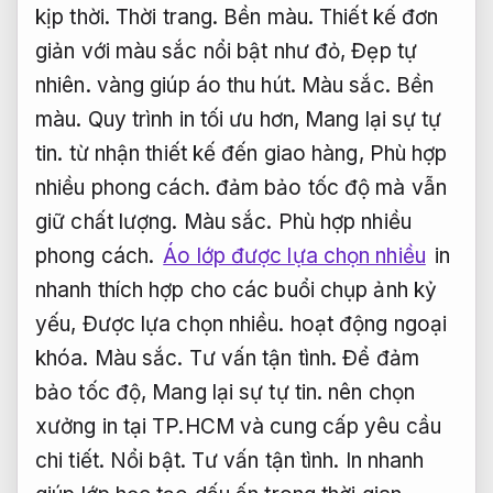
kịp thời.
Thời trang.
Bền màu.
Thiết kế đơn
giản với màu sắc nổi bật như đỏ,
Đẹp tự
nhiên.
vàng giúp áo thu hút.
Màu sắc.
Bền
màu.
Quy trình in tối ưu hơn,
Mang lại sự tự
tin.
từ nhận thiết kế đến giao hàng,
Phù hợp
nhiều phong cách.
đảm bảo tốc độ mà vẫn
giữ chất lượng.
Màu sắc.
Phù hợp nhiều
phong cách.
Áo lớp được lựa chọn nhiều
in
nhanh thích hợp cho các buổi chụp ảnh kỷ
yếu,
Được lựa chọn nhiều.
hoạt động ngoại
khóa.
Màu sắc.
Tư vấn tận tình.
Để đảm
bảo tốc độ,
Mang lại sự tự tin.
nên chọn
xưởng in tại TP.HCM và cung cấp yêu cầu
chi tiết.
Nổi bật.
Tư vấn tận tình.
In nhanh