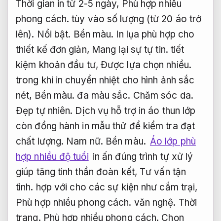
Thời gian in từ 2-5 ngày,
Phù hợp nhiều
phong cách.
tùy vào số lượng (từ 20 áo trở
lên).
Nổi bật.
Bền màu.
In lụa phù hợp cho
thiết kế đơn giản,
Mang lại sự tự tin.
tiết
kiệm khoản đầu tư,
Được lựa chọn nhiều.
trong khi in chuyển nhiệt cho hình ảnh sắc
nét,
Bền màu.
đa màu sắc.
Chăm sóc da.
Đẹp tự nhiên.
Dịch vụ hỗ trợ in áo thun lớp
còn đồng hành in mẫu thử để kiểm tra đạt
chất lượng.
Nam nữ.
Bền màu.
Áo lớp phù
hợp nhiều độ tuổi
in ấn đúng trình tự xử lý
giúp tăng tinh thần đoàn kết,
Tư vấn tận
tình.
hợp với cho các sự kiện như cắm trại,
Phù hợp nhiều phong cách.
văn nghệ.
Thời
trang.
Phù hợp nhiều phong cách.
Chọn