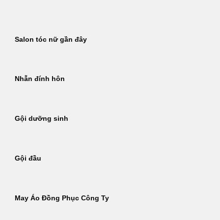
Bỏ
qua
nội
Salon tóc nữ gần đây
dung
Nhẫn đính hôn
Gội dưỡng sinh
Gội đầu
May Áo Đồng Phục Công Ty