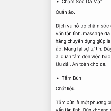
Chăm Sóc Da Mặt
Quần áo.
Dịch vụ hỗ trợ chăm sóc
vấn tận tình.
massage da
hàng chuyên dụng giúp l
áo.
Mang lại sự tự tin.
Đây
ai quan tâm đến việc bảo 
Ưu đãi.
An toàn cho da.
Tắm Bùn
Chất liệu.
Tắm bùn là một phương ph
vấn tận tình.
Bùn khoáng c