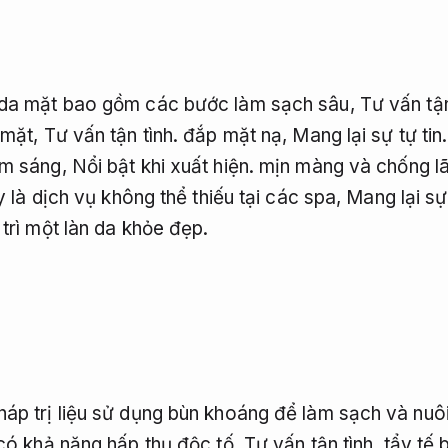
 da mặt bao gồm các bước làm sạch sâu,
Tư vấn tận
 mặt,
Tư vấn tận tình.
đắp mặt nạ,
Mang lại sự tự tin.
àm sáng,
Nổi bật khi xuất hiện.
mịn màng và chống lã
 là dịch vụ không thể thiếu tại các spa,
Mang lại sự 
trì một làn da khỏe đẹp.
áp trị liệu sử dụng bùn khoáng để làm sạch và nuô
ó khả năng hấp thụ độc tố,
Tư vấn tận tình.
tẩy tế 