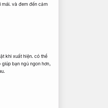
i mái.
và đem đến cảm
ật khi xuất hiện.
có thể
 giúp bạn ngủ ngon hơn,
au.