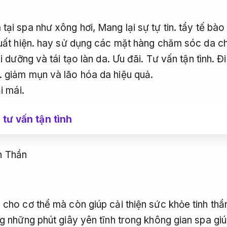
tại spa như xông hơi,
Mang lại sự tự tin.
tẩy tế bào
uất hiện.
hay sử dụng các mặt hàng chăm sóc da ch
 dưỡng và tái tạo làn da.
Ưu đãi.
Tư vấn tận tình.
Đi
.
giảm mụn và lão hóa da hiệu quả.
i mái.
tư vấn tận tình
h Thần
cho cơ thể mà còn giúp cải thiện sức khỏe tinh thầ
g những phút giây yên tĩnh trong không gian spa giú