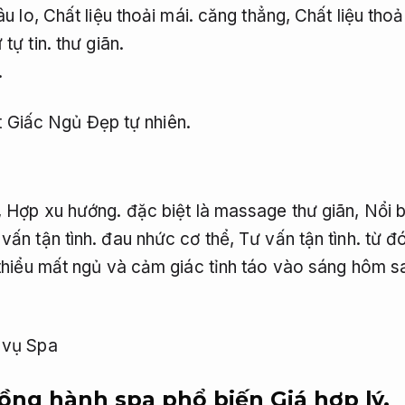
u lo,
Chất liệu thoải mái.
căng thẳng,
Chất liệu thoả
tự tin.
thư giãn.
.
ốt Giấc Ngủ
Đẹp tự nhiên.
,
Hợp xu hướng.
đặc biệt là massage thư giãn,
Nổi b
vấn tận tình.
đau nhức cơ thể,
Tư vấn tận tình.
từ đó
hiểu mất ngủ và cảm giác tỉnh táo vào sáng hôm s
 đồng hành spa phổ biến
Giá hợp lý.