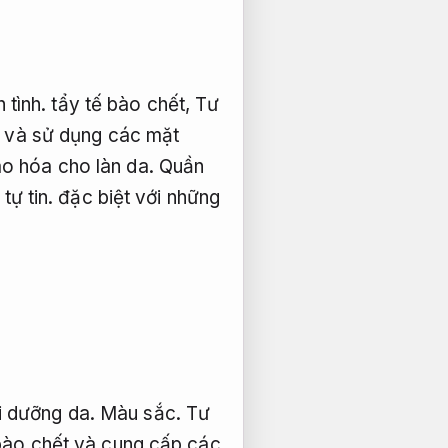
 tình.
tẩy tế bào chết,
Tư
và sử dụng các mặt
o hóa cho làn da.
Quần
tự tin.
đặc biệt với những
i dưỡng da.
Màu sắc.
Tư
bào chết và cung cấp các