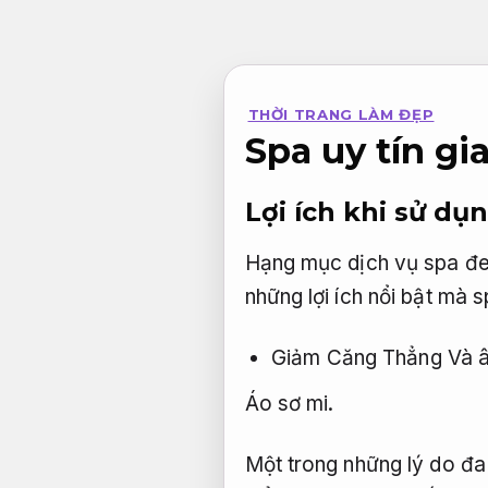
Bỏ
qua
nội
THỜI TRANG LÀM ĐẸP
dung
Spa uy tín g
Lợi ích khi sử dụ
Hạng mục dịch vụ spa đem
những lợi ích nổi bật mà 
Giảm Căng Thẳng Và â
Áo sơ mi.
Một trong những lý do đa