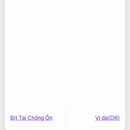
Bịt Tai Chống Ồn
Ví da(DR)