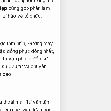
ại ấn tượng tốt trong mắt
đẹp
cũng góp phần làm
g tự hào về tổ chức.
ược tầm nhìn,
Đường may
mặc đồng phục đồng nhất,
– từ văn phòng đến sự
 sự đầu tư và chuyên
á cao.
 thoải mái,
Tư vấn tận
ó,
Dịu nhẹ.
việc lựa chọn