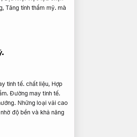
g,
Tăng tính thẩm mỹ.
mà
ý.
 tinh tế.
chất liệu,
Hợp
ẩm.
Đường may tinh tế.
hướng.
Những loại vải cao
 nhờ độ bền và khả năng