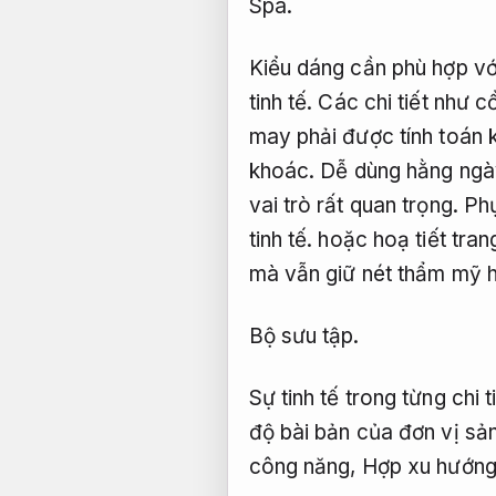
Spa.
Kiểu dáng cần phù hợp vớ
tinh tế.
Các chi tiết như c
may phải được tính toán
khoác.
Dễ dùng hằng ngà
vai trò rất quan trọng.
Phụ
tinh tế.
hoặc hoạ tiết trang
mà vẫn giữ nét thẩm mỹ h
Bộ sưu tập.
Sự tinh tế trong từng chi 
độ bài bản của đơn vị sả
công năng,
Hợp xu hướng