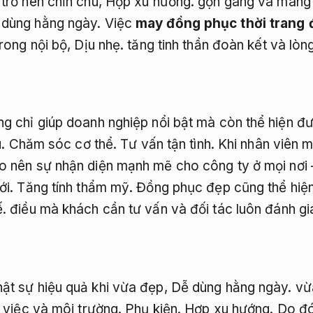
 trở nên chỉn chu,
Hợp xu hướng.
gọn gàng và mang l
 dùng hằng ngày.
Việc
may đồng phục thời trang 
trong nội bộ,
Dịu nhẹ.
tăng tinh thần đoàn kết và lòn
ng chỉ giúp doanh nghiệp nổi bật mà còn thể hiện đ
u.
Chăm sóc cơ thể.
Tư vấn tận tình.
Khi nhân viên 
o nên sự nhận diện mạnh mẽ cho công ty ở mọi nơi 
i.
Tăng tính thẩm mỹ.
Đồng phục đẹp cũng thể hiện
.
điều mà khách cần tư vấn và đối tác luôn đánh gi
ật sự hiệu quả khi vừa đẹp,
Dễ dùng hằng ngày.
vừa
 việc và môi trường.
Phụ kiện.
Hợp xu hướng.
Do đ