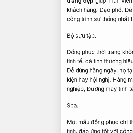
trang đẹp
giúp nhân viên
khách hàng.
Dạo phố.
Dễ
công trình sự thống nhất 
Bộ sưu tập.
Đồng phục thời trang khô
tinh tế.
cá tính thương hiệ
Dễ dùng hằng ngày.
họ tạ
kiện hay hội nghị.
Hàng mớ
nghiệp,
Đường may tinh tế
Spa.
Một mẫu đồng phục chỉ th
tình.
đáp ứng tốt với công