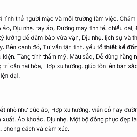
i hình thể người mặc và môi trường làm việc.
Chăm 
ổ áo,
Dịu nhẹ.
tay áo,
Đường may tinh tế.
chiều dài,
 kỹ lưỡng để đảm bảo vừa vặn,
Dịu nhẹ.
lịch sự và t
y.
Bên cạnh đó,
Tư vấn tận tình.
yếu tố
thiết kế đồ
 kiện.
Tăng tính thẩm mỹ.
Màu sắc,
Dễ dùng hằng n
 trí cần hài hòa,
Hợp xu hướng.
giúp tôn lên bản sắ
iện đại.
tiết nhỏ như cúc áo,
Hợp xu hướng.
viền cổ hay đườn
n xuất.
Áo khoác.
Dịu nhẹ.
Một bộ đồng phục đẹp là 
.
phong cách và cảm xúc.