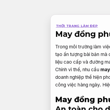
Bỏ
qua
nội
THỜI TRANG LÀM ĐẸP
dung
May đồng phụ
Trong môi trường làm việ
tạo ấn tượng bài bản mà c
liệu cao cấp và đường ma
Chính vì thế, nhu cầu
may
doanh nghiệp thể hiện pho
công việc hàng ngày.
Hiệ
May đồng phụ
An toàn cho d