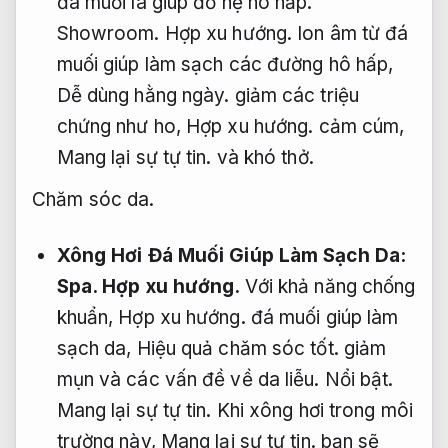
đá muối là giúp đỡ hệ hô hấp.
Showroom.
Hợp xu hướng.
Ion âm từ đá
muối giúp làm sạch các đường hô hấp,
Dễ dùng hằng ngày.
giảm các triệu
chứng như ho,
Hợp xu hướng.
cảm cúm,
Mang lại sự tự tin.
và khó thở.
Chăm sóc da.
Xông Hơi Đá Muối Giúp Làm Sạch Da:
Spa.
Hợp xu hướng.
Với khả năng chống
khuẩn,
Hợp xu hướng.
đá muối giúp làm
sạch da,
Hiệu quả chăm sóc tốt.
giảm
mụn và các vấn đề về da liễu.
Nổi bật.
Mang lại sự tự tin.
Khi xông hơi trong môi
trường này,
Mang lại sự tự tin.
bạn sẽ