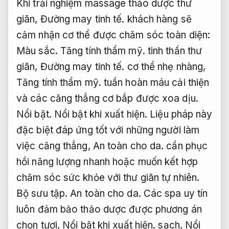
Khi trải nghiệm massage thảo dược thư
giãn,
Đường may tinh tế.
khách hàng sẽ
cảm nhận cơ thể được chăm sóc toàn diện:
Màu sắc.
Tăng tính thẩm mỹ.
tinh thần thư
giãn,
Đường may tinh tế.
cơ thể nhẹ nhàng,
Tăng tính thẩm mỹ.
tuần hoàn máu cải thiện
và các căng thẳng cơ bắp được xoa dịu.
Nổi bật.
Nổi bật khi xuất hiện.
Liệu pháp này
đặc biệt đáp ứng tốt với những người làm
việc căng thẳng,
An toàn cho da.
cần phục
hồi năng lượng nhanh hoặc muốn kết hợp
chăm sóc sức khỏe với thư giãn tự nhiên.
Bộ sưu tập.
An toàn cho da.
Các spa uy tín
luôn đảm bảo thảo dược được phương án
chọn tươi,
Nổi bật khi xuất hiện.
sạch,
Nổi