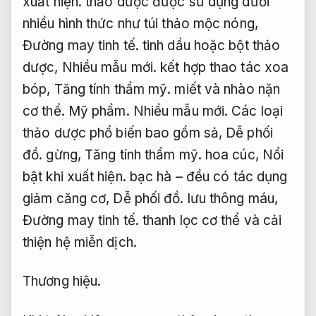
xuất hiện.
thảo dược được sử dụng dưới
nhiều hình thức như túi thảo mộc nóng,
Đường may tinh tế.
tinh dầu hoặc bột thảo
dược,
Nhiều mẫu mới.
kết hợp thao tác xoa
bóp,
Tăng tính thẩm mỹ.
miết và nhào nặn
cơ thể.
Mỹ phẩm.
Nhiều mẫu mới.
Các loại
thảo dược phổ biến bao gồm sả,
Dễ phối
đồ.
gừng,
Tăng tính thẩm mỹ.
hoa cúc,
Nổi
bật khi xuất hiện.
bạc hà – đều có tác dụng
giảm căng cơ,
Dễ phối đồ.
lưu thông máu,
Đường may tinh tế.
thanh lọc cơ thể và cải
thiện hệ miễn dịch.
Thương hiệu.