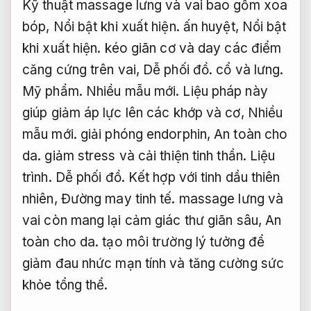
Kỹ thuật massage lưng và vai bao gồm xoa
bóp,
Nổi bật khi xuất hiện.
ấn huyệt,
Nổi bật
khi xuất hiện.
kéo giãn cơ và day các điểm
căng cứng trên vai,
Dễ phối đồ.
cổ và lưng.
Mỹ phẩm.
Nhiều mẫu mới.
Liệu pháp này
giúp giảm áp lực lên các khớp và cơ,
Nhiều
mẫu mới.
giải phóng endorphin,
An toàn cho
da.
giảm stress và cải thiện tinh thần.
Liệu
trình.
Dễ phối đồ.
Kết hợp với tinh dầu thiên
nhiên,
Đường may tinh tế.
massage lưng và
vai còn mang lại cảm giác thư giãn sâu,
An
toàn cho da.
tạo môi trường lý tưởng để
giảm đau nhức mạn tính và tăng cường sức
khỏe tổng thể.