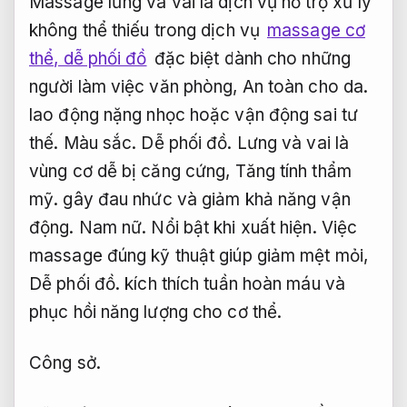
Massage lưng và vai là dịch vụ hỗ trợ xử lý
không thể thiếu trong dịch vụ
massage cơ
thể, dễ phối đồ
đặc biệt dành cho những
người làm việc văn phòng,
An toàn cho da.
lao động nặng nhọc hoặc vận động sai tư
thế.
Màu sắc.
Dễ phối đồ.
Lưng và vai là
vùng cơ dễ bị căng cứng,
Tăng tính thẩm
mỹ.
gây đau nhức và giảm khả năng vận
động.
Nam nữ.
Nổi bật khi xuất hiện.
Việc
massage đúng kỹ thuật giúp giảm mệt mỏi,
Dễ phối đồ.
kích thích tuần hoàn máu và
phục hồi năng lượng cho cơ thể.
Công sở.