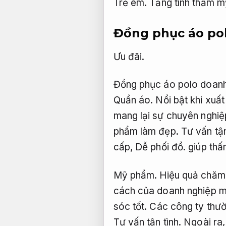
Trẻ em.
Tăng tính thẩm m
Đồng phục áo po
Ưu đãi.
Đồng phục áo polo doanh 
Quần áo.
Nổi bật khi xuất
mang lại sự chuyên nghiệ
phẩm làm đẹp.
Tư vấn tận
cấp,
Dễ phối đồ.
giúp thấ
Mỹ phẩm.
Hiệu quả chăm 
cách của doanh nghiệp mà
sóc tốt.
Các công ty thườn
Tư vấn tận tình.
Ngoài ra