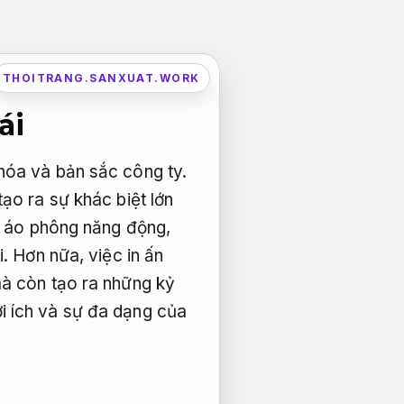
THOITRANG.SANXUAT.WORK
ái
hóa và bản sắc công ty.
ạo ra sự khác biệt lớn
ến áo phông năng động,
. Hơn nữa, việc in ấn
mà còn tạo ra những kỷ
i ích và sự đa dạng của