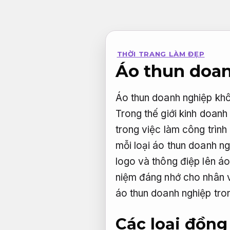
Bỏ
qua
nội
THỜI TRANG LÀM ĐẸP
dung
Áo thun doan
Áo thun doanh nghiệp khô
Trong thế giới kinh doanh
trong việc làm công trình
mỗi loại áo thun doanh ng
logo và thông điệp lên á
niệm đáng nhớ cho nhân v
áo thun doanh nghiệp tron
Các loại đồn