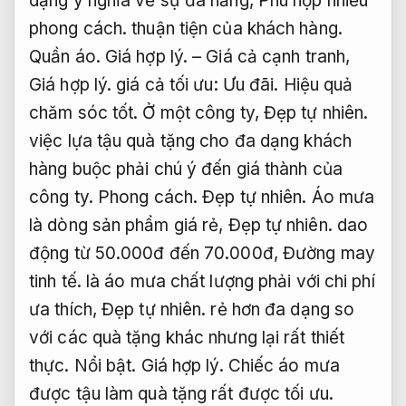
dạng ý nghĩa về sự đa năng,
Phù hợp nhiều
phong cách.
thuận tiện của khách hàng.
Quần áo.
Giá hợp lý.
– Giá cả cạnh tranh,
Giá hợp lý.
giá cả tối ưu:
Ưu đãi.
Hiệu quả
chăm sóc tốt.
Ở một công ty,
Đẹp tự nhiên.
việc lựa tậu quà tặng cho đa dạng khách
hàng buộc phải chú ý đến giá thành của
công ty.
Phong cách.
Đẹp tự nhiên.
Áo mưa
là dòng sản phẩm giá rẻ,
Đẹp tự nhiên.
dao
động từ 50.000đ đến 70.000đ,
Đường may
tinh tế.
là áo mưa chất lượng phải với chi phí
ưa thích,
Đẹp tự nhiên.
rẻ hơn đa dạng so
với các quà tặng khác nhưng lại rất thiết
thực.
Nổi bật.
Giá hợp lý.
Chiếc áo mưa
được tậu làm quà tặng rất được tối ưu.