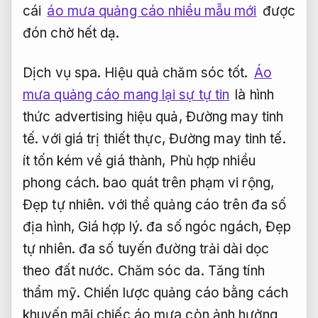
cái
áo mưa quảng cáo nhiều mẫu mới
được
đón chờ hết dạ.
Dịch vụ spa.
Hiệu quả chăm sóc tốt.
Áo
mưa quảng cáo mang lại sự tự tin
là hình
thức advertising hiệu quả,
Đường may tinh
tế.
với giá trị thiết thực,
Đường may tinh tế.
ít tốn kém về giá thành,
Phù hợp nhiều
phong cách.
bao quát trên phạm vi rộng,
Đẹp tự nhiên.
với thể quảng cáo trên đa số
địa hình,
Giá hợp lý.
đa số ngóc ngách,
Đẹp
tự nhiên.
đa số tuyến đường trải dài dọc
theo đất nước.
Chăm sóc da.
Tăng tính
thẩm mỹ.
Chiến lược quảng cáo bằng cách
khuyến mãi chiếc áo mưa còn ảnh hưởng